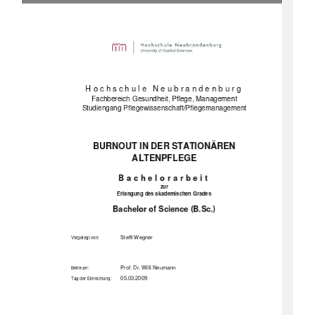
1
Hochschule Neubrandenburg 
Fachbereich Gesundheit, Pflege, Management 
Studiengang Pflegewissenschaft/Pflegemanagement  
BURNOUT IN DER STATIONÄREN 
ALTENPFLEGE 
Bachelorarbeit 
zur 
Erlangung des akademischen Grades 
Bachelor of Science (B.Sc.)
               Steffi               Wegner               
Vorgelegt von:
Prof. Dr. Willi Neumann 
Betreuer:
      05.03.2009      
Tag der Einreichung: