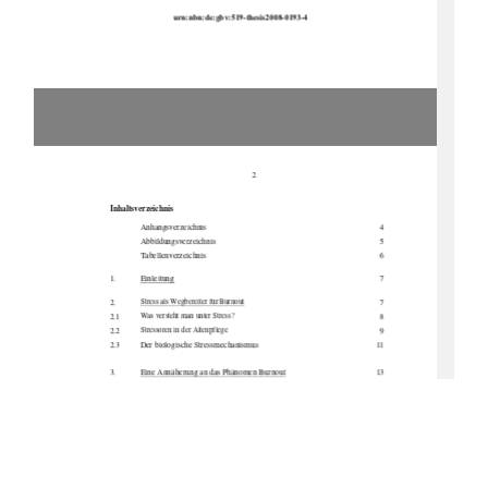
                              urn:nbn:de:gbv:519-thesis2008-0193-4
2
Inhaltsverzeichnis 
               Anhangsverzeichnis               
4               
               Abbildungsverzeichnis               
5               
               Tabellenverzeichnis               
6 
1.            Einleitung
7 
Stress als Wegbereiter für Burnout
2. 
7 
Was versteht man unter Stress?
2.1 
8 
Stressoren in der Altenpflege 
2.2 
9 
2.3 
Der biologische Stressmechanismus 
11 
3. 
Eine Annäherung an das Phänomen Burnout
                                            13                                            
Definition des Begriffes Burnout
3.1 
13 
Ursachenforschung
3.2 
15 
Persönlichkeitszentrierte Erklärungsansätze
3.2.1 
16 
Freudenberger
3.2.1.1 
16 
Schmidbauer
3.2.1.2 
17 
Fischer 
3.2.1.3 
18 
Sozial-, arbeits- und organisationspsychologische Ansätze
3.2.2 
19 
Cherniss
3.2.2.1 
19 