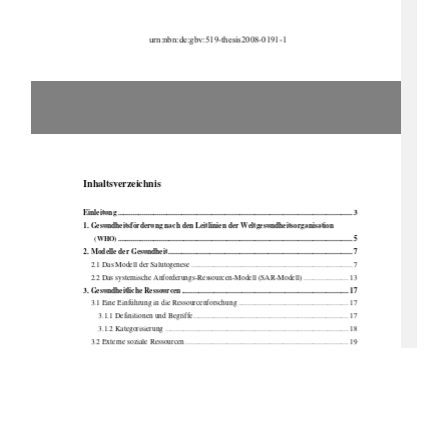
                              urn:nbn:de:gbv:519-thesis2008-0191-1 
Inhaltsverzeichnis 
Einleitung .....................................................................................................................
........ 3 
1. Gesundheitsförderung nach den Leitlinien der Weltgesundheitsorganisation 
............................................................................................................................. 5 
(WHO)
2. Modelle der 
Gesundheit .................................................................................................. 7 
2.1 Das Modell der Salutogenese ...................................................................................... 7 
2.2 Das systemische Anforderungs
-Ressourcen-Modell (SAR-Modell) ........................ 13 
3. Gesundheitliche
 Ressourcen ......................................................................................... 17 
3.1 Eine Einführung in di
e Ressourcenfo
rschung ........................................................... 17 
3.1.1 Definitionen und Begriffe................................................................................... 17 
3.1.2 Kategorisierung .................................................................................................. 18 
3.2 Externe sozi
ale Ress
ourcen ....................................................................................... 19 
3.3 Interne psychi
sche Ress
ourcen .................................................................................. 22 
3.3.1 Positives Denken ................................................................................................ 24 
3.3.1.1 Kontroll
überzeugung
en ............................................................................... 25 
3.3.1.2 Selbstwirksamkeitserwartung ...................................................................... 28 
3.3.1.3 Optimismus.................................................................................................. 31 
3.3.1.4 Positiv konnotierte Bewältigungsreaktionen ............................................... 33 
3.3.2 Der Ursprung Positiven Denkens ....................................................................... 35 
3.3.3 Verfahren zur Veränderung 
pessimistischer Denkmuster .................................. 37 