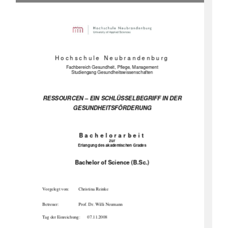
Hochschule Neubrandenburg 
Fachbereich Gesundheit, Pflege, Management 
Studiengang Gesundheitswissenschaften 
RESSOURCEN – EIN SCHLÜSSELBEGRIFF IN DER 
GESUNDHEITSFÖRDERUNG 
Bachelorarbeit 
zur 
Erlangung des akademischen Grades 
Bachelor of Science (B.Sc.) 
Vorgelegt von: 
Christina Reinke 
Betreuer: 
Prof. Dr. Willi Neumann 
Tag der Einreichung: 
07.11.2008 