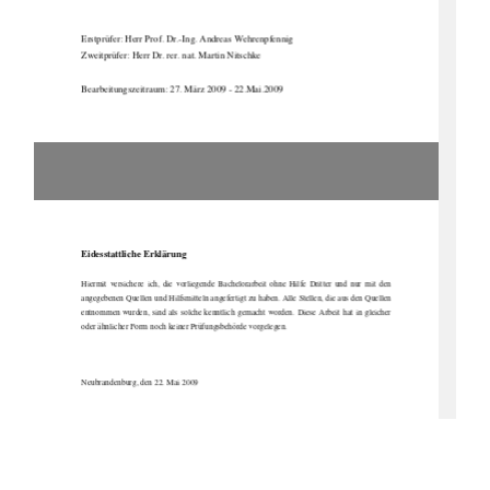
Erstprüfer: Herr Prof. Dr.-Ing. Andreas Wehrenpfennig 
Zweitprüfer: Herr Dr. rer.
 nat. Martin Nitschke 
Bearbeitungszeitraum: 27. März 2009 - 22.Mai.2009 
Eidesstattliche Erklärung 
Hiermit  versichere  ich,  di
e  vorliegende  Bachelorarbeit  ohne
  Hilfe  Dritter  und  nur  mit  den  
angegebenen Quellen und Hilfsmitteln angefertigt zu haben. Alle Stellen, die aus den Quellen 
entnommen  wurden,  sind  als  solche  kenntlich  gemacht  worden.  Diese  Arbeit  hat  in  gleicher  
oder ähnlicher Form noch keiner 
Prüfungsbehörde vorgelegen.  
Neubrandenburg, den 22. Mai 2009 
Jörg Blaufuß 