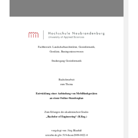
Fachbereich: Landschaftsarchitektur, Geoinformatik, 
Geodäsie, Bauingenieuerwesen 
Studiengang Geoinformatik 
Bachelorarbeit 
zum Thema 
Entwicklung einer Anbindun
g von Mobilfunkgeräten  
an einen Online-Stundenplan
Zum Erlangen des akademischen Grades 
„Bachelor of Engineering“ (B.Eng.) 
vorgelegt von: Jörg Blaufuß 
urn:nbn:de:gbv:519-thesis2009-0022-8 