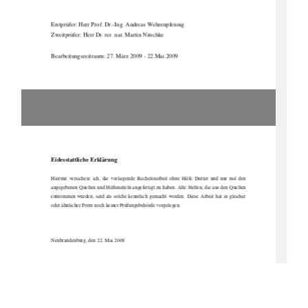
Erstprüfer: Herr Prof. Dr.-Ing. Andreas Wehrenpfennig 
Zweitprüfer: Herr Dr. rer.
 nat. Martin Nitschke 
Bearbeitungszeitraum: 27. März 2009 - 22.Mai.2009 
Eidesstattliche Erklärung 
Hiermit  versichere  ich,  di
e  vorliegende  Bachelorarbeit  ohne
  Hilfe  Dritter  und  nur  mit  den  
angegebenen Quellen und Hilfsmitteln angefertigt zu haben. Alle Stellen, die aus den Quellen 
entnommen  wurden,  sind  als  solche  kenntlich  gemacht  worden.  Diese  Arbeit  hat  in  gleicher  
oder ähnlicher Form noch keiner 
Prüfungsbehörde vorgelegen.  
Neubrandenburg, den 22. Mai 2009 
Jörg Blaufuß 