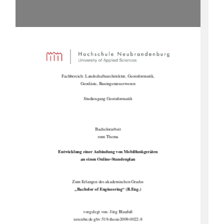
Fachbereich: Landschaftsarchitektur, Geoinformatik, 
Geodäsie, Bauingenieuerwesen 
Studiengang Geoinformatik 
Bachelorarbeit 
zum Thema 
Entwicklung einer Anbindun
g von Mobilfunkgeräten  
an einen Online-Stundenplan
Zum Erlangen des akademischen Grades 
„Bachelor of Engineering“ (B.Eng.) 
vorgelegt von: Jörg Blaufuß 
urn:nbn:de:gbv:519-thesis2009-0022-8 