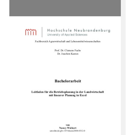
Fachbereich Agrarwirtschaft un
d Lebensmittelwissenschaften 
Prof. Dr. Clemens Fuchs 
Dr. Joachim Kasten 
Bachelorarbeit 
Leitfaden für die Betriebsplanung
 in der Landwirtschaft  
mit linearer Planung in Excel 
von 
Nancy Wichert 
urn:nbn:de:gbv:519-thesis2008-0312-0 