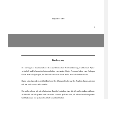
September 2008 
1
Danksagung 
Die  vorliegende  Bachelorarbeit  ist  an  der  Ho
chschule  Neubrandenburg,  Fachbereich  Agrar-
wirtschaft und Lebensmittelwisse
nschaften entstanden. Einige 
Personen haben zum Gelingen 
dieser Arbeit beigetragen, be
i denen ich mich an dieser St
elle herzlich danken möchte. 
Dabei seien besonders erwähnt 
Professor Dr. Clemens Fuchs und 
Dr. Joachim Kasten, die mir 
mit Rat und Tat zur 
Seite standen.  
Ebenfalls möchte ich mich bei meiner Familie
 bedanken ohne die ich nicht studieren könnte. 
Schließlich soll ein großer Dank 
an meine Freunde gerichtet se
in, die mir während der gesam-
ten Studienzeit mit großem Rü
ckhalt unterstützt haben.  
Auch  erwähnen  und  meine  Dank  aussprechen,  möch
te  ich  meinen  Prak
tikumsbetreuern,  die  
mir ermöglichten mein erworbenes Wisse
n aus den Vorlesungen anwenden zu können. 