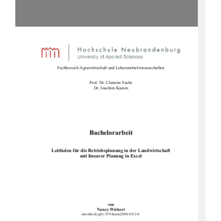
Fachbereich Agrarwirtschaft un
d Lebensmittelwissenschaften 
Prof. Dr. Clemens Fuchs 
Dr. Joachim Kasten 
Bachelorarbeit 
Leitfaden für die Betriebsplanung
 in der Landwirtschaft  
mit linearer Planung in Excel 
von 
Nancy Wichert 
urn:nbn:de:gbv:519-thesis2008-0312-0 