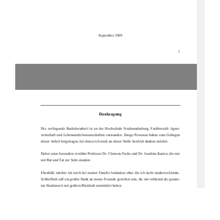
September 2008 
1
Danksagung 
Die  vorliegende  Bachelorarbeit  ist  an  der  Ho
chschule  Neubrandenburg,  Fachbereich  Agrar-
wirtschaft und Lebensmittelwisse
nschaften entstanden. Einige 
Personen haben zum Gelingen 
dieser Arbeit beigetragen, be
i denen ich mich an dieser St
elle herzlich danken möchte. 
Dabei seien besonders erwähnt 
Professor Dr. Clemens Fuchs und 
Dr. Joachim Kasten, die mir 
mit Rat und Tat zur 
Seite standen.  
Ebenfalls möchte ich mich bei meiner Familie
 bedanken ohne die ich nicht studieren könnte. 
Schließlich soll ein großer Dank 
an meine Freunde gerichtet se
in, die mir während der gesam-
ten Studienzeit mit großem Rü
ckhalt unterstützt haben.  
Auch  erwähnen  und  meine  Dank  aussprechen,  möch
te  ich  meinen  Prak
tikumsbetreuern,  die  
mir ermöglichten mein erworbenes Wisse
n aus den Vorlesungen anwenden zu können. 