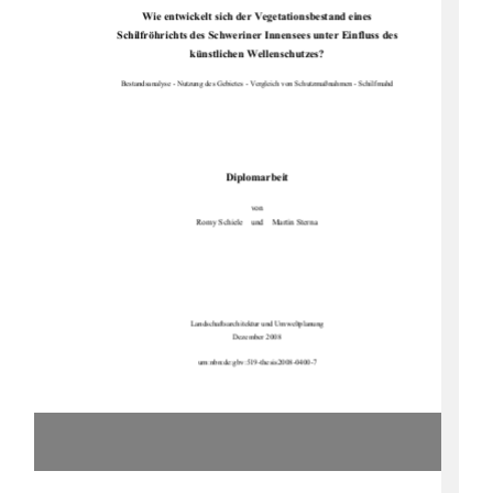
Wie entwickelt sich der Vegetationsbestand eines 
Schilfröhrichts des Schweriner Innensees unter Einfluss des 
künstlichen Wellenschutzes? 
Bestandsanalyse - Nutzung des Gebietes - Vergleich von Schutzmaßnahmen - Schilfmahd 
Diplomarbeit 
von
Romy Schiele    und    Martin Sterna 
Landschaftsarchitektur und Umweltplanung 
Dezember 2008
                                                                             urn:nbn:de:gbv:519-thesis2008-0400-7