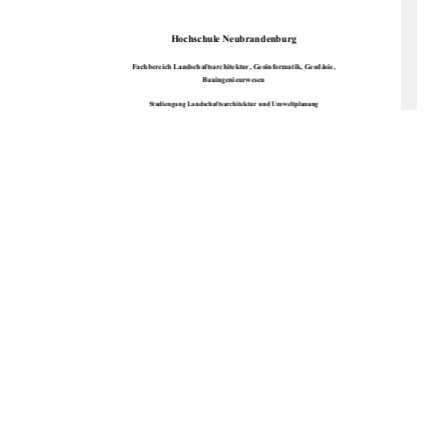
Hochschule Neubrandenburg 
Fachbereich Landschaftsarchitektur, Geoinformatik, Geodäsie, 
Bauingenieurwesen 
Studiengang Landschaftsarchitektur und Umweltplanung 
Wie entwickelt sich der Vegetationsbestand eines Schilfröhrichts des 
Schweriner Innensees unter Einfluss des künstlichen Wellenschutzes? 
Bestandsanalyse - Nutzung des Gebietes - Vergleich von Schutzmaßnahmen - Schilfmahd 
Diplomarbeit 
vorgelegt von Romy Schiele und Martin Sterna 
Betreuer: 
Prof. Dr. Helmut Lührs (Hochschule Neubrandenburg) 
Dr. Hauke Behr (Untere Naturschutzbehörde Schwerin)
Neubrandenburg/ Schwerin, Dezember 2008 