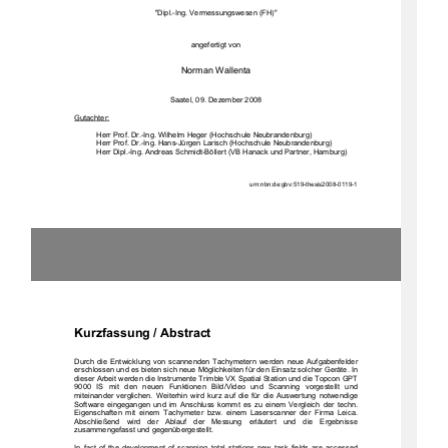
"Dipl.-Ing. Vermessungswesen (FH)" 
angefertigt von 
Norman Wallenta 
Saatel, 09. Dezember 2008 
Gutachter:
Herr Prof. Dr.-Ing. Wilhelm Heger (Hochschule Neubrandenburg) 
Herr Prof. Dr.-Ing. Hans-Jürgen Larisch (Hochschule Neubrandenburg) 
Herr Dipl.-Ing. Andreas Schmidt-Böllert (VB Hanack und Partner, Hamburg)
            urn:nbn:de:gbv:519-thesis2008-0119-1 
Kurzfassung / Abstract
Durch  die  Entwicklung  von  scannenden  Tachymetern  werden  neue  Aufgabenfelder  
erschlossen und es bieten sich neue Möglichkeiten für den Einsatz solcher Geräte. In 
dieser Arbeit werden die Instrumente Trimble VX Spatial Station und die Topcon GPT 
9000   IS   mit   den   neuen   Funktionen   Bild/Video   und   Scanning   vorgestellt   und   
miteinander  verglichen.  Weiterhin  wird  kurz  auf  die  für  die  Auswertung  notwendige  
Software  eingegangen  und  im  Anschluss  kommt  es  zu  einem  Vergleich  der  techn.  
Eigenschaften  mit  einem  Tachymeter  bzw.  einem  Laserscanner  der  Firma  Leica.  
Abschließend   wird   der   Ablauf   der   Messung   erläutert   und   die   Ergebnisse   
zusammengefasst und gegenübergestellt.   