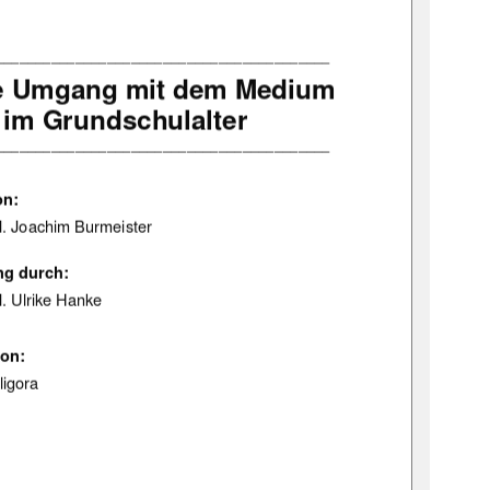
__________________________________________ 
e Umgang mit dem Medium 
im Grundschulalter 
__________________________________________ 
on: 
il. Joachim Burmeister 
ng durch: 
il. Ulrike Hanke 
von:
igora 