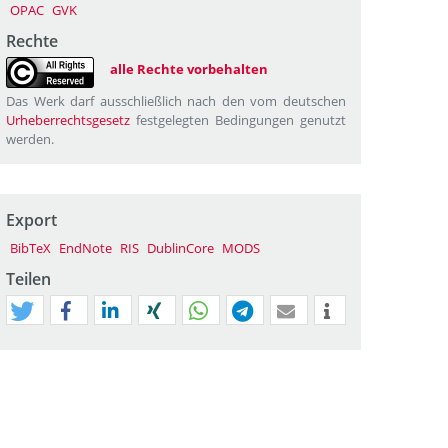
OPAC
GVK
Rechte
alle Rechte vorbehalten
Das Werk darf ausschließlich nach den vom deutschen
Urheberrechtsgesetz
festgelegten Bedingungen genutzt
werden.
Export
BibTeX
EndNote
RIS
DublinCore
MODS
Teilen
tweet
teilen
mitteilen
teilen
teilen
teilen
mail