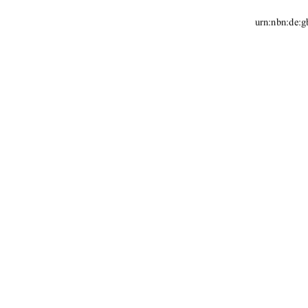
                                    urn:n
Neubranden
91%