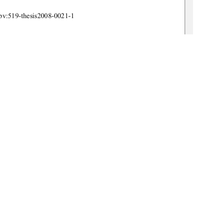
bn:de:gbv:519-thesis2008-0021-1 
burg, 20.06.2008 
1
0 °