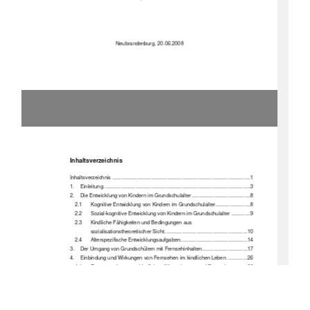
Neubrandenburg, 20.06.2008 
Inhaltsverzeichnis 
Inhaltsverzeichnis ...............................................................................................1
1.
Einleitung .....................................................................................................3
2.
Die Entwicklung von Kindern im Grundschulalter ........................................8
2.1
Kognitive Entwicklung von Kindern im Grundschulalter........................8
2.2
Sozial-kognitive Entwicklung von Kindern im Grundschulalter .............9
2.3
Kindliche Fähigkeiten und Bedingungen aus 
sozialisationstheore
tischer Sicht.........................................................10
2.4
Alterspezifische Entwicklungsaufgaben..............................................14
3.
Der Umgang von Grundschül
ern mit Fernsehinhalten...............................17
4.
Einbindung und Wirkungen von Fernsehen im kindlichen Leben ..............26
4.1
Zusammenhang von kindlichen Alltagsthemen und Fernsehen .........26
4.2
Fernsehpräferenzen von Kindern .......................................................27
4.3
Die Bedeutung der Familienkonstellation für das Sehverhalten der 
Kinder .................................................................................................30
4.3.1
Die Veränderung der Familien.....................................................30