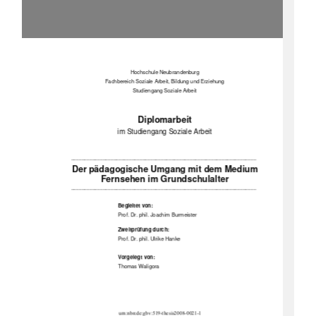
Hochschule Neubrandenburg 
Fachbereich Soziale Arbeit, Bildung und Erziehung 
Studiengang Soziale Arbeit 
Diplomarbeit  
im Studiengang Soziale Arbeit 
______________________________________________________________________ 
Der pädagogische Umgang mit dem Medium 
Fernsehen im Grundschulalter 
______________________________________________________________________ 
Begleitet von: 
Prof. Dr. phil. Joachim Burmeister 
Zweitprüfung durch: 
Prof. Dr. phil. Ulrike Hanke 
Vorgelegt von:
Thomas Waligora 
                                    urn:nbn:de:gbv:519-thesis2008-0021-1 