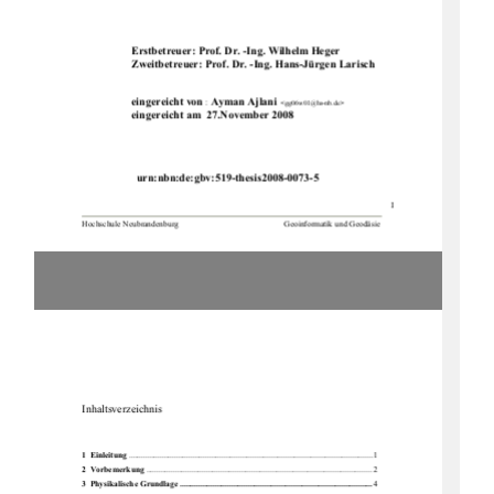
                  Erstbetreuer: Prof. Dr. -Ing. Wilhelm Heger 
Zweitbetreuer: Prof. Dr. 
-Ing. Hans-Jürgen Larisch 
                  eingereicht von
 Ayman Ajlani 
 :
<
gg06w01@hs-nb.de
>
                  eingereicht am  27.November 2008 
    urn:nbn:de:gbv:519-thesis2008-0073-5 
I
Hochschule Neubrandenburg                                                   Geoinformatik und Geodäsie
Inhaltsverzeichnis 
1  Einleitung
 ...................................................................................................................... 1 
2  Vorbemerkung
 ............................................................................................................. 2 
3  Physikalische Grundlage ............................................................................................. 
4 