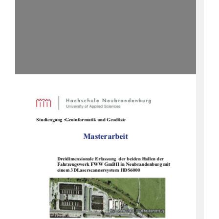
Studiengang :Geoinformatik und Geodäsie  
Masterarbeit 
                 Drei
dimensionale Erfassung 
 der beiden Hallen der  
                 Fahrzeugswerk FWW GmBH in Neubrandenburg mit  
                 einem 3DLaserscannersystem HDS6000