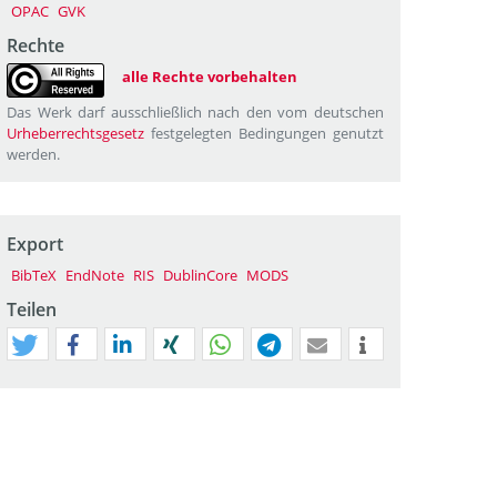
OPAC
GVK
Rechte
alle Rechte vorbehalten
Das Werk darf ausschließlich nach den vom deutschen
Urheberrechtsgesetz
festgelegten Bedingungen genutzt
werden.
Export
BibTeX
EndNote
RIS
DublinCore
MODS
Teilen
tweet
teilen
mitteilen
teilen
teilen
teilen
mail