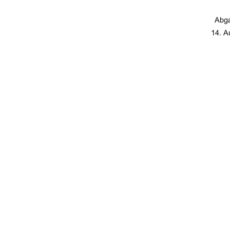
Abg
14. A
urn:nbn:de:gbv:
91%