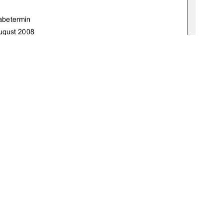
abetermin 
ugust 2008
519-thesis2008-0161-2
1
0 °