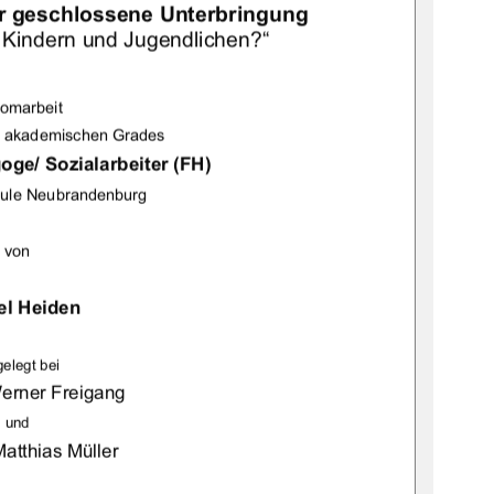
r geschlossene Unterbringung 
 
Kindern und Jugendlichen?“ 
lomarbeit  
s akademischen Grades  
ge/ Sozialarbeiter (FH)
hule Neubrandenburg 
von 
el Heiden 
gelegt bei 
Werner Freigang 
und 
Matthias Müller 