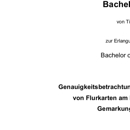
Bachel
von T
zur Erlang
Bachelor 
Genauigkeitsbetrachtu
von Flurkarten am B
Gemarkung