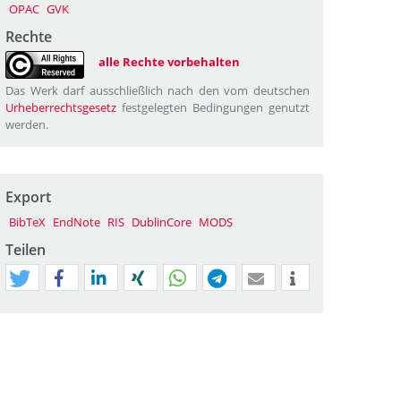
OPAC
GVK
Rechte
alle Rechte vorbehalten
Das Werk darf ausschließlich nach den vom deutschen
Urheberrechtsgesetz
festgelegten Bedingungen genutzt
werden.
Export
BibTeX
EndNote
RIS
DublinCore
MODS
Teilen
tweet
teilen
mitteilen
teilen
teilen
teilen
mail