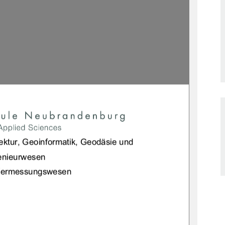
ektur, Geoinformatik, Geodäsie und 
enieurwesen 
Vermessungswesen 