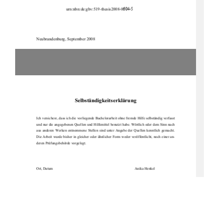
urn:nbn:de:gbv:519-thesis2008-0
604-5
Neubrandenburg, September 2008 
Selbständigkeitserklärung 
Ich versichere, dass ich die vor
liegende Bachelorarbe
it ohne fremde Hilfe selbständig verfasst 
und nur die angegebenen Quellen und Hilfsmittel benutzt habe. Wörtlich oder dem Sinn nach 
aus anderen Werken entnommene Stellen sind unter Angabe der Quellen kenntlich gemacht. 
Die Arbeit wurde bisher in gleicher oder ähn
licher Form weder veröffentlicht, noch einer an-
deren Prüfungsbehörde vorgelegt. 
Ort, Datum                                                                                         Anika Henkel 
Selbständigkeitserklärung 