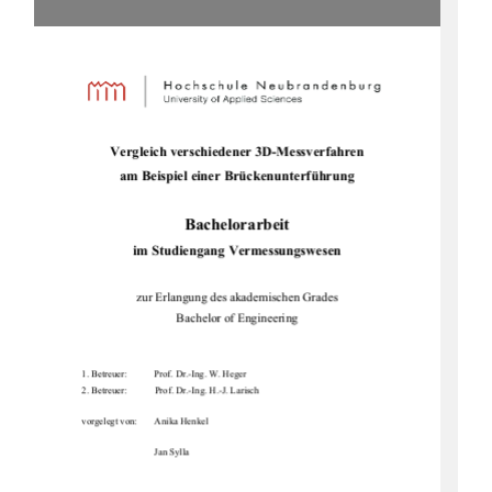
Vergleich verschieden
er 3D-Messverfahren  
am Beispiel einer Brückenunterführung 
Bachelorarbeit 
im Studiengang Vermessungswesen 
zur Erlangung des akademischen Grades 
Bachelor of Engineering 
1. Betreuer:            Prof. Dr.-Ing. W. Heger 
2. Betreuer:   
Prof. Dr.-Ing. H.-J. Larisch 
vorgelegt von:  
Anika Henkel  
Jan Sylla  