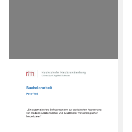
Bachelorarbeit
Peter Voß
„Ein automatisches Softwaresystem zur statistischen Auswertung 
von Radiookkultationsdaten und zusätzlicher me
teorologischer 
Modelldaten“