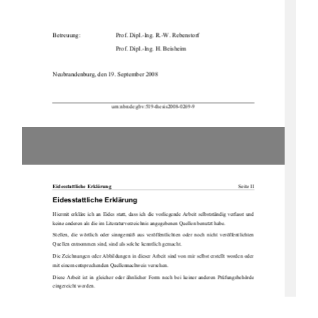
Betreuung:    
Prof. Dipl.-Ing. R.-W. Rebenstorf 
Prof. Dipl.-Ing. H. Beisheim 
Neubrandenburg, den 19. September 2008 
urn:nbn:de:gbv:519-thesis2008-0269-9 

Eidesstattliche Erklärung  
Seite II
Eidesstattliche Erklärung 
Hiermit  erkläre  ich  an  Eides  st
att,  dass  ich  die  vor
liegende  Arbeit  selbst
ständig  verfasst  und  
keine anderen als die im Literaturverze
ichnis angegebenen Qu
ellen benutzt habe. 
Stellen,  die  wörtlich  oder  sinngemäß  aus  veröffentlichten  oder  noch  nicht  veröffentlichten  
Quellen entnommen sind, sind als solche kenntlich gemacht. 
Die Zeichnungen oder Abbildungen in dieser Arbeit sind von mir selbst erstellt worden oder 
mit einem entsprechenden Quellennachweis versehen. 
Diese  Arbeit  ist  in  gleicher  oder  ähnlicher  Fo
rm  noch  bei  keiner  anderen  Prüfungsbehörde  
eingereicht worden.  
Neubrandenburg, den 19. September 2008 