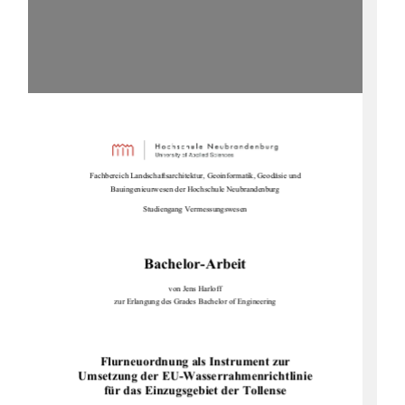
Fachbereich Landschaftsarchitektur, Geoinformatik, Geodäsie und 
Bauingenieurwesen der Hoch
schule Neubrandenburg 
Studiengang Vermessungswesen 
Bachelor-Arbeit 
von Jens Harloff 
zur Erlangung des Grades Bachelor of Engineering  
Flurneuordnung als Instrument zur  
Umsetzung der EU-Wasserrahmenrichtlinie  
für das Einzugsgebiet der Tollense  