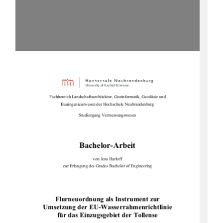
Fachbereich Landschaftsarchitektur, Geoinformatik, Geodäsie und 
Bauingenieurwesen der Hoch
schule Neubrandenburg 
Studiengang Vermessungswesen 
Bachelor-Arbeit 
von Jens Harloff 
zur Erlangung des Grades Bachelor of Engineering  
Flurneuordnung als Instrument zur  
Umsetzung der EU-Wasserrahmenrichtlinie  
für das Einzugsgebiet der Tollense  