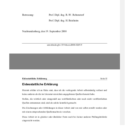
Betreuung:    
Prof. Dipl.-Ing. R.-W. Rebenstorf 
Prof. Dipl.-Ing. H. Beisheim 
Neubrandenburg, den 19. September 2008 
urn:nbn:de:gbv:519-thesis2008-0269-9 

Eidesstattliche Erklärung  
Seite II
Eidesstattliche Erklärung 
Hiermit  erkläre  ich  an  Eides  st
att,  dass  ich  die  vor
liegende  Arbeit  selbst
ständig  verfasst  und  
keine anderen als die im Literaturverze
ichnis angegebenen Qu
ellen benutzt habe. 
Stellen,  die  wörtlich  oder  sinngemäß  aus  veröffentlichten  oder  noch  nicht  veröffentlichten  
Quellen entnommen sind, sind als solche kenntlich gemacht. 
Die Zeichnungen oder Abbildungen in dieser Arbeit sind von mir selbst erstellt worden oder 
mit einem entsprechenden Quellennachweis versehen. 
Diese  Arbeit  ist  in  gleicher  oder  ähnlicher  Fo
rm  noch  bei  keiner  anderen  Prüfungsbehörde  
eingereicht worden.  
Neubrandenburg, den 19. September 2008 