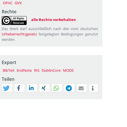
OPAC
GVK
Rechte
alle Rechte vorbehalten
Das Werk darf ausschließlich nach den vom deutschen
Urheberrechtsgesetz
festgelegten Bedingungen genutzt
werden.
Export
BibTeX
EndNote
RIS
DublinCore
MODS
Teilen
tweet
teilen
mitteilen
teilen
teilen
teilen
mail