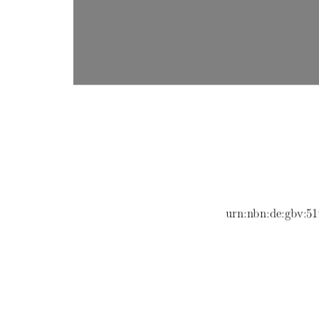
urn:nbn:de:gbv:51