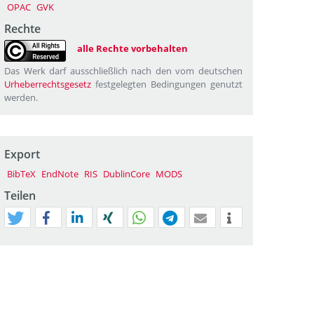
OPAC
GVK
Rechte
alle Rechte vorbehalten
Das Werk darf ausschließlich nach den vom deutschen
Urheberrechtsgesetz
festgelegten Bedingungen genutzt
werden.
Export
BibTeX
EndNote
RIS
DublinCore
MODS
Teilen
tweet
teilen
mitteilen
teilen
teilen
teilen
mail