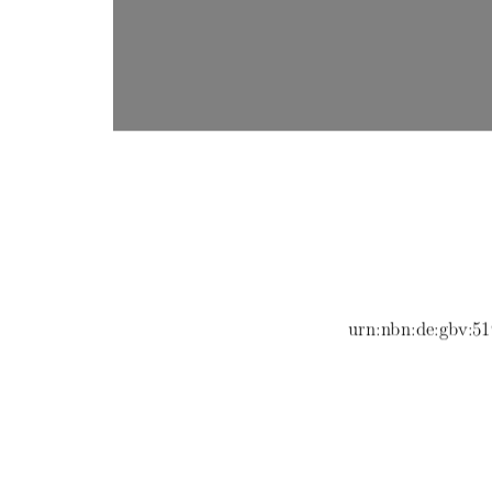
urn:nbn:de:gbv:51