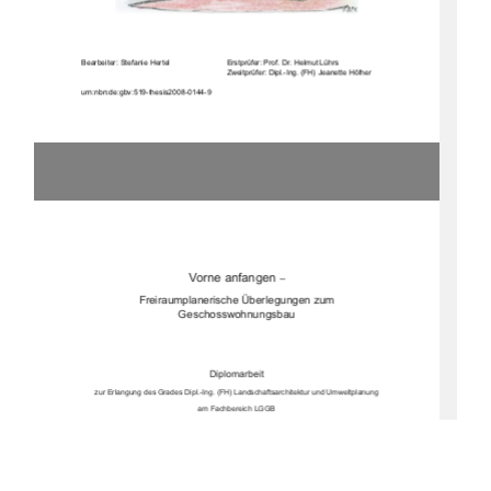
Bearbeiter: Stefanie Hertel     
Erstprüfer: Prof. Dr. Helmut Lührs  
Zweitprüfer: Dipl.-Ing. (FH) Jeanette Höfner 
urn:nbn:de:gbv:519-thesis2008-0144-9              
Vorne anfangen 
–
Freiraumplanerische Überlegungen zum 
Geschosswohnungsbau
Diplomarbeit
zur Erlangung des Grades Dipl.-Ing. (FH) Landschaftsarchitektur und Umweltplanung 
am Fachbereich LGGB 
der Hochschule Neubrandenburg 