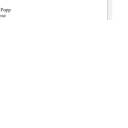
g Popp 
ose 
3-8 
Neubrandenburg im September 2008 
1
0 °