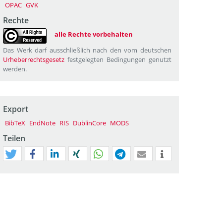
OPAC
GVK
Rechte
alle Rechte vorbehalten
Das Werk darf ausschließlich nach den vom deutschen
Urheberrechtsgesetz
festgelegten Bedingungen genutzt
werden.
Export
BibTeX
EndNote
RIS
DublinCore
MODS
Teilen
tweet
teilen
mitteilen
teilen
teilen
teilen
mail