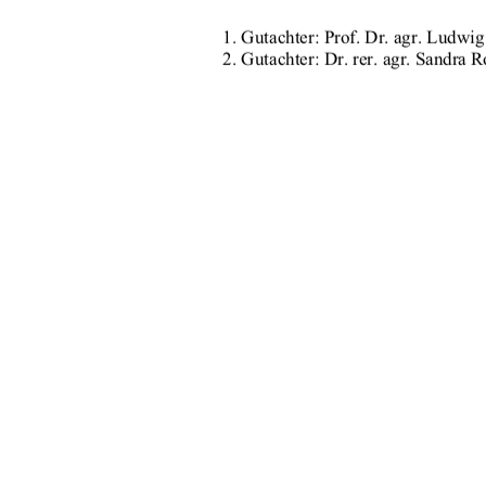
1.
 Gutachter: Prof. Dr. agr. Ludwi
2. Gutachter: Dr. rer. agr. Sandra R
urn:nbn:de:gbv:519-thesis2008-060
91%