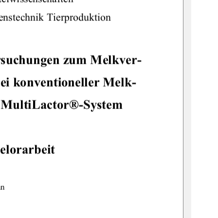
enstechnik Tierproduktion 
rsuchungen zum Melkver-
ei konventioneller Melk-
 MultiLactor®-System 
elorarbeit 
n 