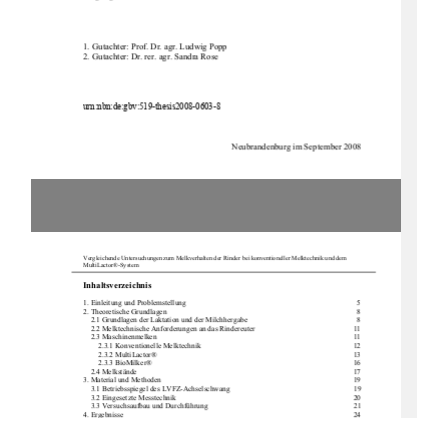
1.
 Gutachter: Prof. Dr. agr. Ludwig Popp 
2. Gutachter: Dr. rer. agr. Sandra Rose 
urn:nbn:de:gbv:519-thesis2008-0603-8 
Neubrandenburg im September 2008 
Vergleichende Untersuchungen zum Melkverhalten der Rinder bei konventioneller Melktechnik und dem 
MultiLactor®-System 
Inhaltsverzeichnis 
1. Einleitung und Problemstellung 
5 
2. Theoretische Grundlagen 
8 
2.1 Grundlagen der Laktation und der Milchhergabe 
8
2.2 Melktechnische Anforder
ungen an das Rindereuter 
11 
2.3 Maschinenmelken 
11 
2.3.1 Konventionelle Melktechnik 
12 
2.3.2 MultiLactor® 
13 
2.3.3 BioMilker® 
16 
2.4 Melkstände 
17 
3. Material und Methoden 
19 
3.1 Betriebsspiegel des LVFZ-Achselschwang 
19 
3.2 Eingesetzte Messtechnik 
20 
3.3 Versuchsaufbau und Durchführung 
21 
4. Ergebnisse 
24 
4.1 Milchflusskurven 
24 
4.2 untersuchte Melkparameter 
27 
4.2.1 Maschinelles Milchgesamtgemelk 
27 