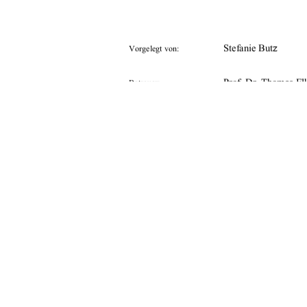
                  Stefanie                  But
z
Vorgelegt von:
Prof. Dr. Thomas El
Betreuer:
Prof. Dr. Hans-Joac
28.08.2008
Tag der Einreichung: 
urn:nbn:de:gbv:519-
URN:                                    
91%