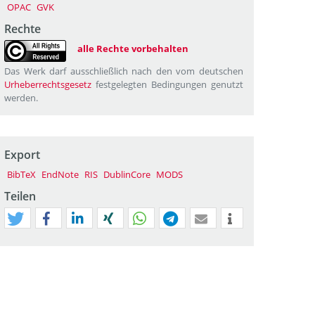
OPAC
GVK
Rechte
alle Rechte vorbehalten
Das Werk darf ausschließlich nach den vom deutschen
Urheberrechtsgesetz
festgelegten Bedingungen genutzt
werden.
Export
BibTeX
EndNote
RIS
DublinCore
MODS
Teilen
tweet
teilen
mitteilen
teilen
teilen
teilen
mail