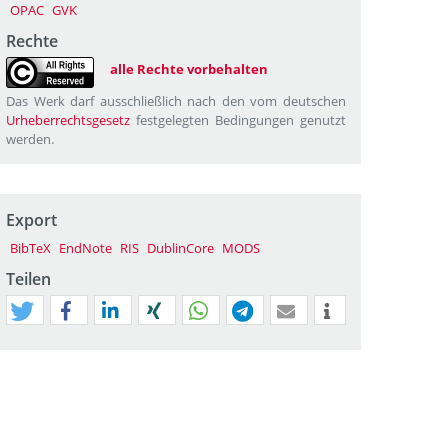
OPAC
GVK
Rechte
alle Rechte vorbehalten
Das Werk darf ausschließlich nach den vom deutschen
Urheberrechtsgesetz
festgelegten Bedingungen genutzt
werden.
Export
BibTeX
EndNote
RIS
DublinCore
MODS
Teilen
tweet
teilen
mitteilen
teilen
teilen
teilen
mail