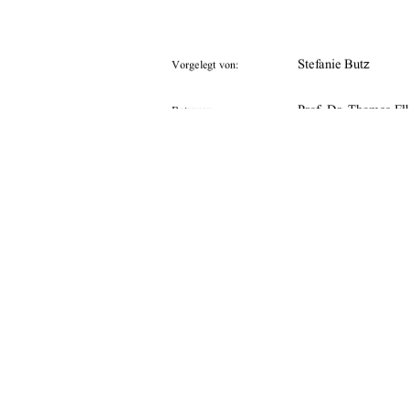
                  Stefanie                  But
z
Vorgelegt von:
Prof. Dr. Thomas El
Betreuer:
Prof. Dr. Hans-Joac
28.08.2008
Tag der Einreichung: 
urn:nbn:de:gbv:519-
URN:                                    
91%