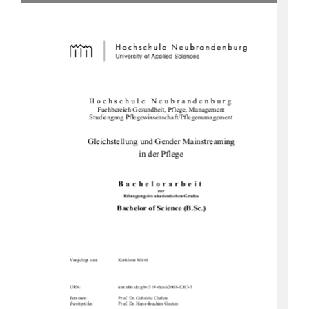
Hochschule Neubrandenburg 
Fachbereich Gesundheit, Pflege, Management 
Studiengang Pflegewissens
chaft/Pflegemanagement 
Gleichstellung und Gender Mainstreaming  
in der Pflege 
Bachelorarbeit 
zur 
Erlangung des akademischen Grades 
Bachelor of Science (B.Sc.)
Vorgelegt von: 
Kathleen Wirth
bn:de:gbv:519-thesis2008-0203-3                                
URN:                                urn:n
Betreuer: 
Prof. Dr. Gabriele Claßen 
Zweitprüfer: 
Prof. Dr. Hans-Joachim Goetze 