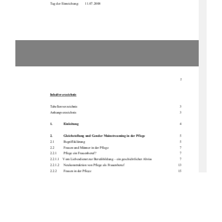
Tag der Einreichung: 
11.07.2008 
2 
Inhaltsverzeichnis
Tabellenverzeichnis                    3 
Anhangverzeichnis                    3 
1.
   Einleitung 
4
2.
   Gleichstellung und Gender Mainstreaming in der Pflege     
           5
2.1 
   Begriffsklärung 
           5 
2.2 
   Frauen und Männer in der Pflege 
           7 
2.2.1        Pflege ein Frauenberuf?  
           7 
2.2.1.1    Vom Liebesdienst zur Berufsbildung – ein geschichtlicher Abriss 
           7 
2.2.1.2     Neukonstruktion von Pflege als Frauenberuf    
         13 
2.2.2        Frauen in der Pflege    
         15 
2.2.3        Männer in der Pflege   
         18 
2.3 
   Karrieren im Pflegeberuf  
         22 
3.
   Der Pflegeberuf im Genderaspekt     
26
3.1  
   Verbleib und Fluktuation in der Pflege  
         26 
3.2 
   Gesundheitsförderung in der Pflege     
         28 
4.
   Quantitative Geschlechterforschung 
34