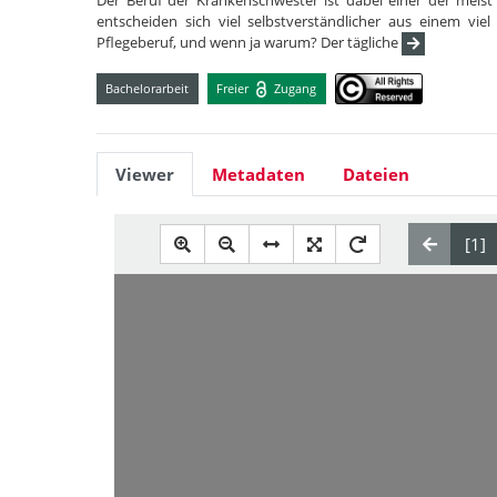
Der Beruf der Krankenschwester ist dabei einer der meis
entscheiden sich viel selbstverständlicher aus einem vie
Pflegeberuf, und wenn ja warum? Der tägliche
Bachelorarbeit
Freier
Zugang
Viewer
Metadaten
Dateien