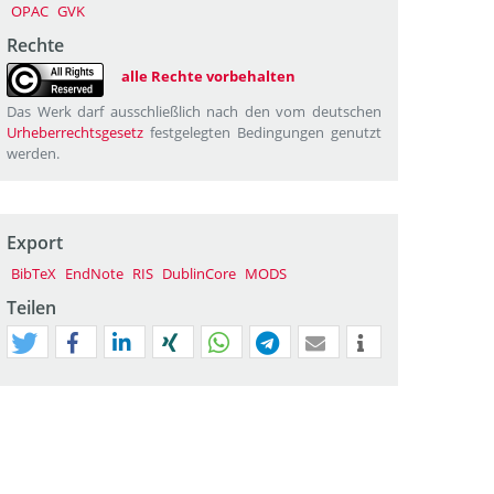
OPAC
GVK
Rechte
alle Rechte vorbehalten
Das Werk darf ausschließlich nach den vom deutschen
Urheberrechtsgesetz
festgelegten Bedingungen genutzt
werden.
Export
BibTeX
EndNote
RIS
DublinCore
MODS
Teilen
tweet
teilen
mitteilen
teilen
teilen
teilen
mail