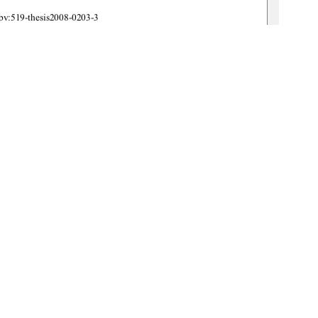
:519-thesis2008-0203-3                                
briele Claßen 
ns-Joachim Goetze 
1
0 °
Weitere Informationen
E