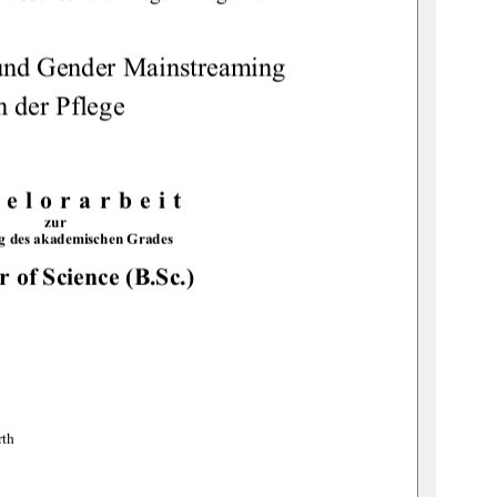
und Gender Mainstreaming  
n der Pflege 
elorarbeit 
zur 
g des akademischen Grades 
r of Science (B.Sc.)
rth