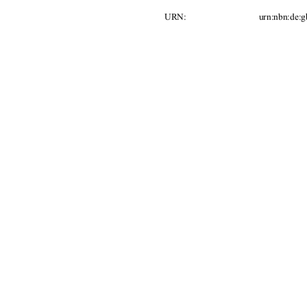
bn:de:gbv
URN:                                urn:n
Betreuer: 
Prof. Dr. Ga
Zweitprüfer: 
Prof. Dr. Ha
Tag der Einreichung: 
11.07.2008 
91%
Kontakt (Digitale Bibliothek)