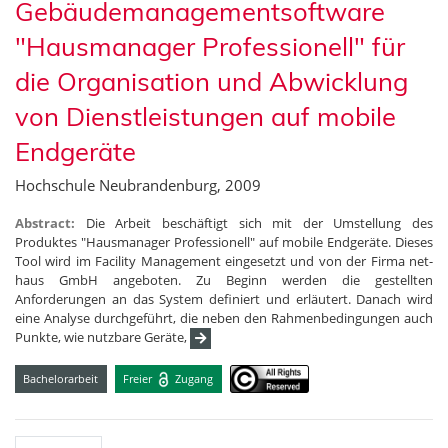
Gebäudemanagementsoftware
"Hausmanager Professionell" für
die Organisation und Abwicklung
von Dienstleistungen auf mobile
Endgeräte
Hochschule Neubrandenburg, 2009
Abstract:
Die Arbeit beschäftigt sich mit der Umstellung des
Produktes "Hausmanager Professionell" auf mobile Endgeräte. Dieses
Tool wird im Facility Management eingesetzt und von der Firma net-
haus GmbH angeboten. Zu Beginn werden die gestellten
Anforderungen an das System definiert und erläutert. Danach wird
eine Analyse durchgeführt, die neben den Rahmenbedingungen auch
Punkte, wie nutzbare Geräte,
Bachelorarbeit
Freier
Zugang