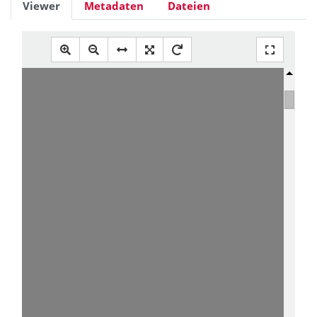
Viewer
Metadaten
Dateien