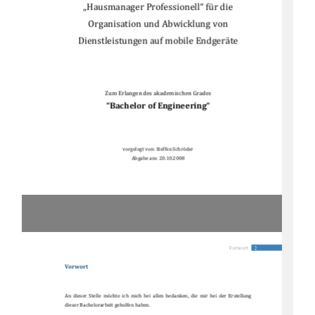




	






 	

	


!"	#
$	

	
,

	



 		
"%


#		#
"%&
!	



'()*()'((+
2 
-
!"


!&"%"%"%



.	


"%

	%%
