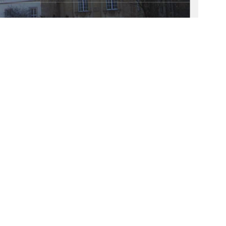
1
0 °
Weitere Informationen
E