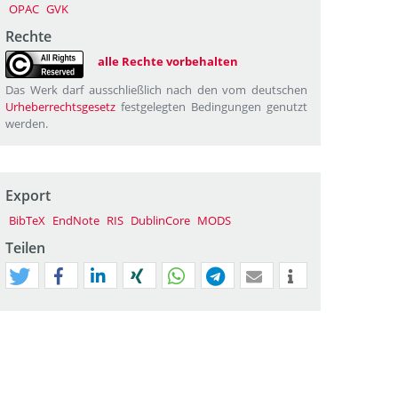
OPAC
GVK
Rechte
alle Rechte vorbehalten
Das Werk darf ausschließlich nach den vom deutschen
Urheberrechtsgesetz
festgelegten Bedingungen genutzt
werden.
Export
BibTeX
EndNote
RIS
DublinCore
MODS
Teilen
tweet
teilen
mitteilen
teilen
teilen
teilen
mail