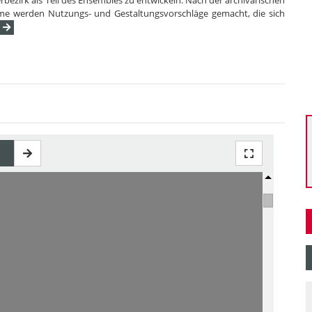
bezirk als Teil des Ensembles zu entwickeln. Nach der archivarischen
me werden Nutzungs- und Gestaltungsvorschläge gemacht, die sich