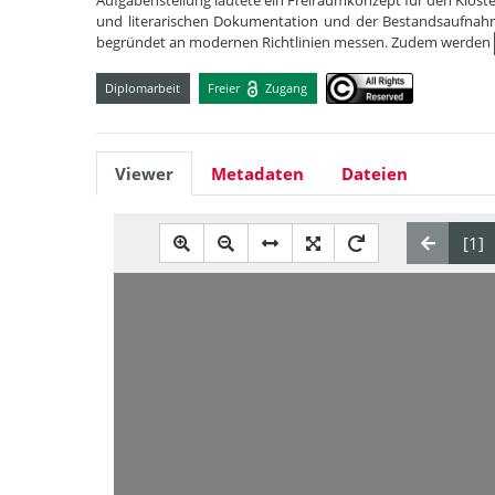
Aufgabenstellung lautete ein Freiraumkonzept für den Kloster
und literarischen Dokumentation und der Bestandsaufnah
begründet an modernen Richtlinien messen. Zudem werden
Diplomarbeit
Freier
Zugang
Viewer
Metadaten
Dateien