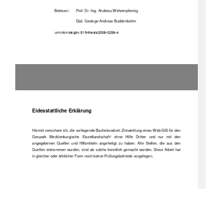
Betreuer: 
Prof. Dr.-Ing. Andreas Wehrenpfennig
Dipl. Geologe Andreas Buddenbohm
       urn:nbn:de:gbv:519-thesis2008-0256-4 
Eidesstattliche Erklärung
Hiermit versichere ich, die vorliegende Bachelorarbeit „Entwicklung eines Web-GIS für den
Geopark   Mecklenburgische   Eiszeitlandschaft“   ohne   Hilfe   Dritter   und   nur   mit   den
angegebenen   Quellen   und   Hilfsmitteln   angefertigt   zu   haben.   Alle   Stellen,   die   aus   den
Quellen entnommen wurden, sind als solche kenntlich gemacht worden. Diese Arbeit hat
in gleicher oder ähnlicher Form noch keiner Prüfungsbehörde vorgelegen.
Neubrandenburg, den 24.10.2008