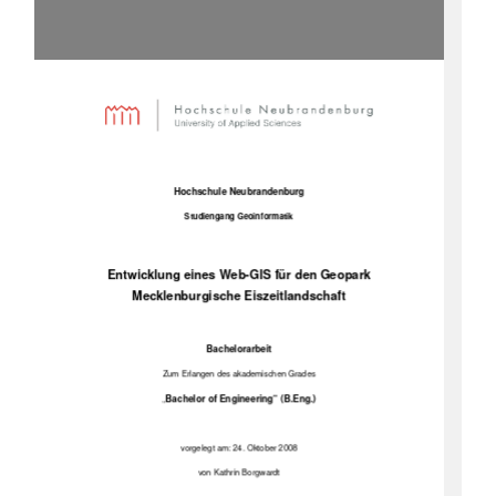
Hochschule Neubrandenburg
Studiengang Geoinformatik
Entwicklung eines Web-GIS für den Geopark
Mecklenburgische Eiszeitlandschaft
Bachelorarbeit
Zum Erlangen des akademischen Grades
Bachelor of Engineering“ (B.Eng.)
„
vorgelegt am: 24. Oktober 2008
von Kathrin Borgwardt