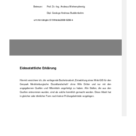
Betreuer: 
Prof. Dr.-Ing. Andreas Wehrenpfennig
Dipl. Geologe Andreas Buddenbohm
       urn:nbn:de:gbv:519-thesis2008-0256-4 
Eidesstattliche Erklärung
Hiermit versichere ich, die vorliegende Bachelorarbeit „Entwicklung eines Web-GIS für den
Geopark   Mecklenburgische   Eiszeitlandschaft“   ohne   Hilfe   Dritter   und   nur   mit   den
angegebenen   Quellen   und   Hilfsmitteln   angefertigt   zu   haben.   Alle   Stellen,   die   aus   den
Quellen entnommen wurden, sind als solche kenntlich gemacht worden. Diese Arbeit hat
in gleicher oder ähnlicher Form noch keiner Prüfungsbehörde vorgelegen.
Neubrandenburg, den 24.10.2008