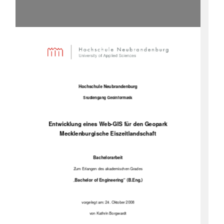
Hochschule Neubrandenburg
Studiengang Geoinformatik
Entwicklung eines Web-GIS für den Geopark
Mecklenburgische Eiszeitlandschaft
Bachelorarbeit
Zum Erlangen des akademischen Grades
Bachelor of Engineering“ (B.Eng.)
„
vorgelegt am: 24. Oktober 2008
von Kathrin Borgwardt