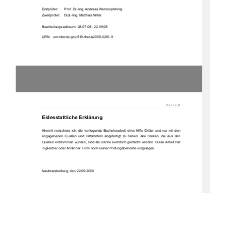
Erstprüfer: 
Prof. Dr.-Ing. Andreas Wehrenpfennig 
Zweitprüfer:    Dipl.-Ing. Matthias Nittel 
Bearbeitungszeitraum: 28.07.08 - 22.09.08 
URN:   urn:nbn:de:gbv:519-thesis2008-0261-9   
Seite
 | I
Eidesstattliche Erklärung 
Hiermit  versichere  ich,  die  vorliegende  Bachelorarbeit  ohne  Hilfe  Dritter  und  nur  mit  den  
angegebenen  Quellen  und  Hilfsmitteln  angefertigt  zu  haben.  Alle  Stellen,  die  aus  den  
Quellen entnommen wurden, sind als solche kenntlich gemacht worden. Diese Arbeit hat 
in gleicher oder ähnlicher Form noch keiner Prüfungsbehörde vorgelegen. 
Neubrandenburg, den 22.09.2008