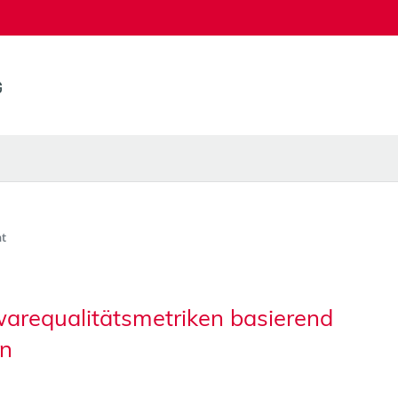
t
warequalitätsmetriken basierend
en