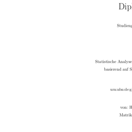
Dip
Studien
Statistische Analys
basierend auf 
urn:nbn:de:g
von: 
Matrik