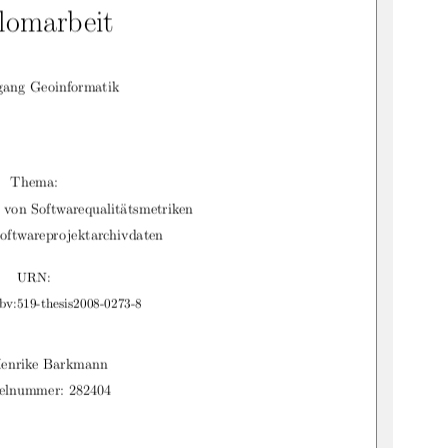
lomarbeit
gang Geoinformatik
Thema:
e von Softwarequalit
atsmetriken
 ̈
Softwareprojektarchivdaten
URN:
bv:519-thesis2008-0273-8
Henrike Barkmann
elnummer: 282404