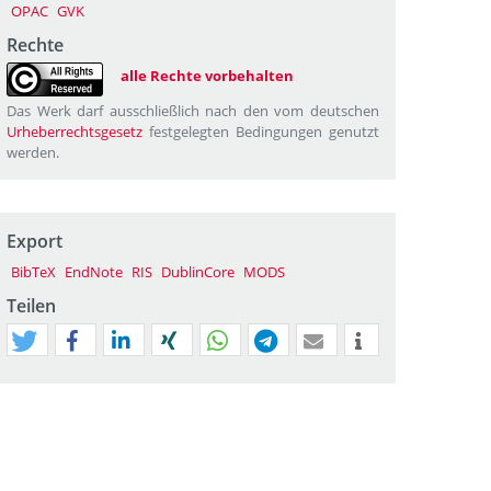
OPAC
GVK
Rechte
alle Rechte vorbehalten
Das Werk darf ausschließlich nach den vom deutschen
Urheberrechtsgesetz
festgelegten Bedingungen genutzt
werden.
Export
BibTeX
EndNote
RIS
DublinCore
MODS
Teilen
tweet
teilen
mitteilen
teilen
teilen
teilen
mail