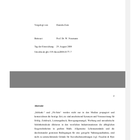
Vorgelegt von: 
Daniela Zorn 
Betreuer: 
Prof. Dr. W. Neumann 
Tag der Einreichung:    29. August 2008 
Urn:nbn:de:gbv:519-thesis2008-0177-7 
2
Abstrakt
„Schlank-“   und   „Fit-Sein“   werden   nicht   nur   in   den   Medien   propagiert   und   
kennzeichnen die heutige Zeit, sie sind an
scheinend Synonym und Voraussetzung für 
Erfolg.  Zeitdruck,  Leistungsdruck,  Bewegungsmangel,  Werbung  und  unrealistische  
Schönheitsideale   diktieren   in   den   westlichen   Industrienationen   die   alltäglichen   
Essgewohnheiten    in    großem    
Maße.    Allgemeine    Lebensumstände    und    die    
durcheinander  geratenen  Bedingungen  für  
eine  geregelte  Nahrungsaufnahme,  sind  
nicht  zu  unterschätzende  Gründe  für  Essver
haltensstörungen  (vgl.  Fiscalini  &  Rytz  