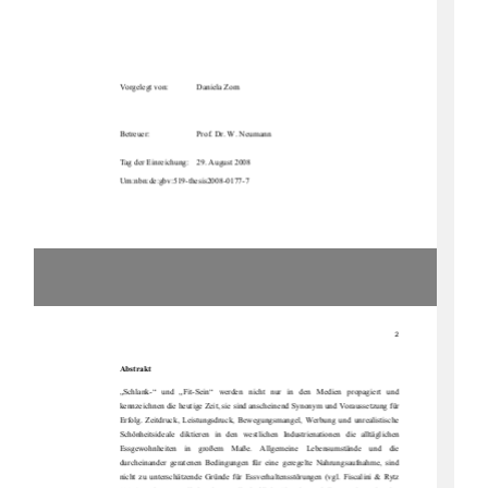
Vorgelegt von: 
Daniela Zorn 
Betreuer: 
Prof. Dr. W. Neumann 
Tag der Einreichung:    29. August 2008 
Urn:nbn:de:gbv:519-thesis2008-0177-7 
2
Abstrakt
„Schlank-“   und   „Fit-Sein“   werden   nicht   nur   in   den   Medien   propagiert   und   
kennzeichnen die heutige Zeit, sie sind an
scheinend Synonym und Voraussetzung für 
Erfolg.  Zeitdruck,  Leistungsdruck,  Bewegungsmangel,  Werbung  und  unrealistische  
Schönheitsideale   diktieren   in   den   westlichen   Industrienationen   die   alltäglichen   
Essgewohnheiten    in    großem    
Maße.    Allgemeine    Lebensumstände    und    die    
durcheinander  geratenen  Bedingungen  für  
eine  geregelte  Nahrungsaufnahme,  sind  
nicht  zu  unterschätzende  Gründe  für  Essver
haltensstörungen  (vgl.  Fiscalini  &  Rytz  