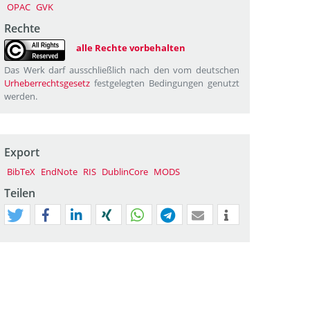
OPAC
GVK
Rechte
alle Rechte vorbehalten
Das Werk darf ausschließlich nach den vom deutschen
Urheberrechtsgesetz
festgelegten Bedingungen genutzt
werden.
Export
BibTeX
EndNote
RIS
DublinCore
MODS
Teilen
tweet
teilen
mitteilen
teilen
teilen
teilen
mail