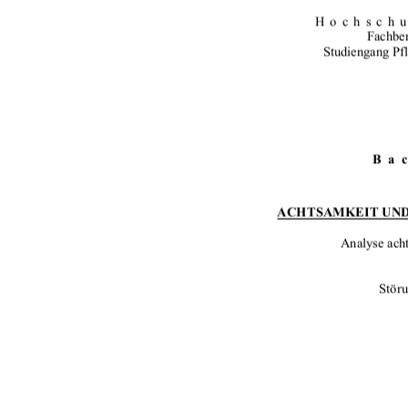
Hochsch
Fachber
Studiengang Pf
Ba
ACHTSAMKEIT UND
Analyse acht
Störu