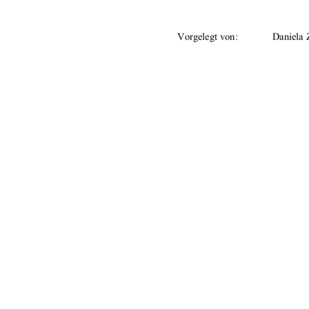
Vorgelegt von: 
Daniela 
Betreuer: 
Prof. Dr
Tag der Einreichung:    29. Augu
Urn:nbn:de:gbv:519-thesis2008-
91%