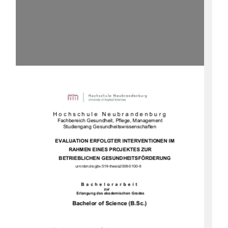
Hochschule Neubrandenburg 
   Fachbereich Gesundheit, Pflege, Management 
       Studiengang Gesundheitswissenschaften 
EVALUATION ERFOLGTER INTERVENTIONEN IM      
           RAHMEN EINES PROJEKTES ZUR     
    BETRIEBLICHEN GESUNDHEITSFÖRDERUNG                        
urn:nbn:de:gbv:519-thesis2008-0100-8 
Bachelorarbeit 
                                                zur
                      Erlangung des akademischen Grades 
            Bachelor of Science (B.Sc.)