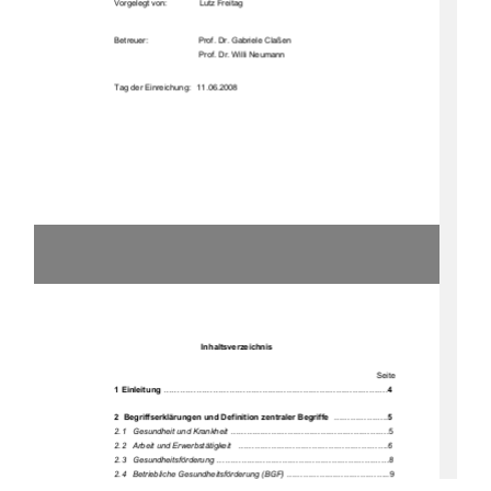
Vorgelegt von:              Lutz Freitag 
Betreuer:                
     Prof. Dr. Gabriele Claßen 
                                     Prof. Dr. Willi Neumann 
Tag der Einreichung:   11.06.2008 
                                      Inhaltsverzeichnis 
                                                                                                                   Seite 
1 Einleitung
 ..................................................................................
4
2  Begriffserklärungen und 
Definition zent
raler Begriffe
....................
5                      
2.1   Gesundheit und Krankheit
 ..........................................................5 
2.2   Arbeit und Erwerbstätigkeit
   .......................................................
6
2.3   Gesundheitsförderung
 ...............................................................
8
2.4   Betriebliche Gesundheitsförderung (BGF)
 ......................................9 
2.5   Kleine und mittlere Untenehmen (KMU)
 ........................................11 