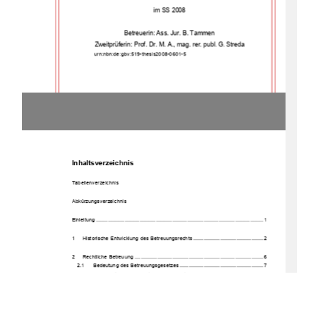
im SS 2008 
Betreuerin: Ass. Jur. B. Tammen 
Zweitprüferin: Prof. Dr. M. A., mag. rer. publ
G
Streda
. 
. 
               urn:nbn:de:gbv:519-thesis2008-0601-5 
Inhaltsverzeichnis 
Tabellenverzeichnis 
Abkürzungsverzeichnis 
Einleitung ................................................................................................................ 1 
1     Historische     Entwicklun
g des Betreuungs
rechts ............................................... 2 
2     Rechtliche     
Betreuung
...................................................................................... 6 
2.1 
Bedeutung des Be
treuungsgeset
zes ........................................................ 7 
2.1.1 
Darstellung des betreuungs
bedürftigen Perso
nenkreis
es ................. 8 
2.1.2      Krankhei
tsbilder................................................................................. 8 
2.1.3      Darstellung      der
 Beteiligt
en .............................................................. 10 
2.2      Vorraussetzungen      zur      
Betreuerbeste
llung.............................................. 13 
2.3      Gerichtliches      Verfahren      
zur Betreuerbes
tellung ..................................... 15 