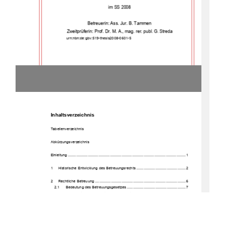
im SS 2008 
Betreuerin: Ass. Jur. B. Tammen 
Zweitprüferin: Prof. Dr. M. A., mag. rer. publ
G
Streda
. 
. 
               urn:nbn:de:gbv:519-thesis2008-0601-5 
Inhaltsverzeichnis 
Tabellenverzeichnis 
Abkürzungsverzeichnis 
Einleitung ................................................................................................................ 1 
1     Historische     Entwicklun
g des Betreuungs
rechts ............................................... 2 
2     Rechtliche     
Betreuung
...................................................................................... 6 
2.1 
Bedeutung des Be
treuungsgeset
zes ........................................................ 7 
2.1.1 
Darstellung des betreuungs
bedürftigen Perso
nenkreis
es ................. 8 
2.1.2      Krankhei
tsbilder................................................................................. 8 
2.1.3      Darstellung      der
 Beteiligt
en .............................................................. 10 
2.2      Vorraussetzungen      zur      
Betreuerbeste
llung.............................................. 13 
2.3      Gerichtliches      Verfahren      
zur Betreuerbes
tellung ..................................... 15 