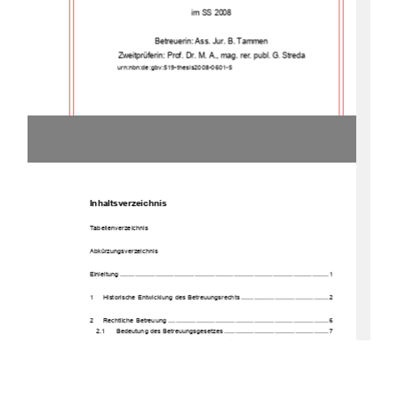
im SS 2008 
Betreuerin: Ass. Jur. B. Tammen 
Zweitprüferin: Prof. Dr. M. A., mag. rer. publ
G
Streda
. 
. 
               urn:nbn:de:gbv:519-thesis2008-0601-5 
Inhaltsverzeichnis 
Tabellenverzeichnis 
Abkürzungsverzeichnis 
Einleitung ................................................................................................................ 1 
1     Historische     Entwicklun
g des Betreuungs
rechts ............................................... 2 
2     Rechtliche     
Betreuung
...................................................................................... 6 
2.1 
Bedeutung des Be
treuungsgeset
zes ........................................................ 7 
2.1.1 
Darstellung des betreuungs
bedürftigen Perso
nenkreis
es ................. 8 
2.1.2      Krankhei
tsbilder................................................................................. 8 
2.1.3      Darstellung      der
 Beteiligt
en .............................................................. 10 
2.2      Vorraussetzungen      zur      
Betreuerbeste
llung.............................................. 13 
2.3      Gerichtliches      Verfahren      
zur Betreuerbes
tellung ..................................... 15 