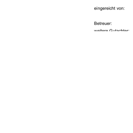
eingereicht           von:        
                                            
Betreuer:                            
weitere Gutachter:  
urn:nbn:de:gbv:519-the
Müggenhall, den 25
91%