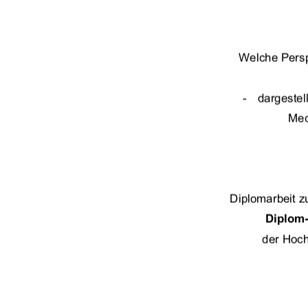
Welche Persp
-   dargeste
 Me
Diplomarbeit z
Diplom
der Hoc