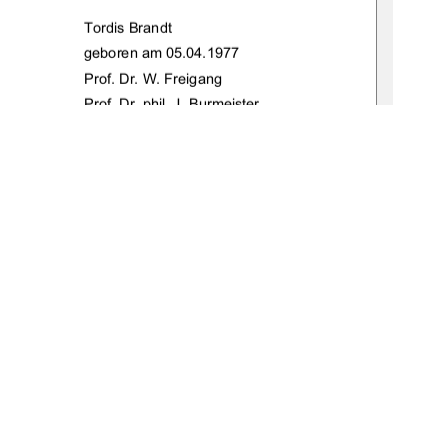
                         Tordis           Brandt           
                      geboren           am           05.04.1977           
                Prof.           Dr.           W.           Freigang           
 
Prof. Dr. phil. J. Burmeister
sis2008-0020-4                      
.06.2008 
1
0 °