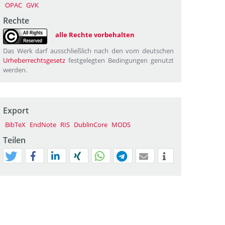
OPAC
GVK
Rechte
alle Rechte vorbehalten
Das Werk darf ausschließlich nach den vom deutschen
Urheberrechtsgesetz
festgelegten Bedingungen genutzt
werden.
Export
BibTeX
EndNote
RIS
DublinCore
MODS
Teilen
tweet
teilen
mitteilen
teilen
teilen
teilen
mail