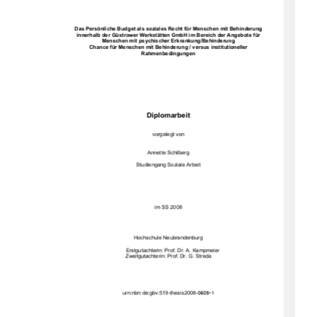
Das Persönliche Budget als soziales Recht für Menschen mit Behinderung 
innerhalb der Güstrower Werkstätten GmbH im Bereich der Angebote für 
Menschen mit psychischer Erkrankung/Behinderung 
Chance für Menschen mit Behinderung / versus institutioneller 
Rahmenbedingungen
Diplomarbeit
vorgelegt von 
Annette Schilberg  
Studiengang Soziale Arbeit 
im SS 2008 
Hochschule Neubrandenburg 
      Erstgutachterin: Prof. Dr. A. Kampmeier 
Zweitgutachterin: Prof. Dr. G. Streda 
   urn:nbn:de:gbv:519-thesis2008-
0605-1