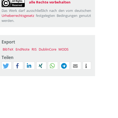
alle Rechte vorbehalten
Das Werk darf ausschließlich nach den vom deutschen
Urheberrechtsgesetz
festgelegten Bedingungen genutzt
werden.
Export
BibTeX
EndNote
RIS
DublinCore
MODS
Teilen
tweet
teilen
mitteilen
teilen
teilen
teilen
mail