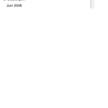
Juni 2008 
:de:gbv:519-thesis2008-0024-0 
1
0 °
Weitere Informationen
E