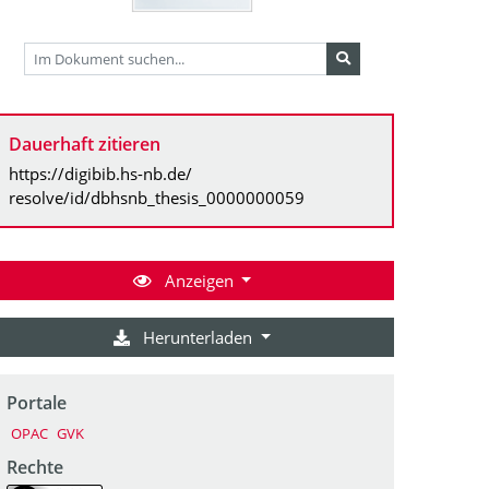
Dauerhaft zitieren
https://digibib.hs-nb.de/
resolve/id/dbhsnb_thesis_0000000059
Anzeigen
Herunterladen
Portale
OPAC
GVK
Rechte