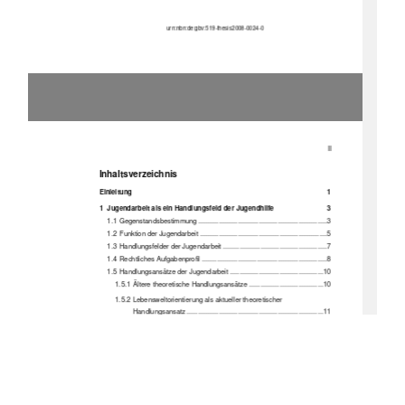
urn:nbn:de:gbv:519-thesis2008-0024-0 
II
Inhaltsverzeichnis 
Einleitung                                                                                                        1
1
Jugendarbeit als ein Handl
ungsfeld der Jugendhilfe 
3
1.1
Gegenstandsbestimmung ....................................................................3
1.2
Funktion der Ju
gendarbeit ...................................................................5
1.3
Handlungsfelder der Jugendarbeit .......................................................7
1.4
Rechtliches Aufgabenprofil ..................................................................8
1.5
Handlungsansätze der Jugendarbeit .................................................10
1.5.1
Ältere theoretische 
Handlungsansätze .......................................10
1.5.2
Lebensweltorientierung als aktueller theoretischer 
Handlungsansatz ........................................................................11
1.5.3
Sozialraumorientierung als aktueller theoretischer 
Handlungsansatz ........................................................................16
2
Bildung in der Jugendarbeit 
19
2.1
Gesetzlicher Bildungsauftrag .............................................................19
2.2
Bildungstheorien ................................................................................19
2.2.1
Konzept der Subjektbildung von Scherr......................................20