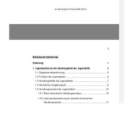
urn:nbn:de:gbv:519-thesis2008-0024-0 
II
Inhaltsverzeichnis 
Einleitung                                                                                                        1
1
Jugendarbeit als ein Handl
ungsfeld der Jugendhilfe 
3
1.1
Gegenstandsbestimmung ....................................................................3
1.2
Funktion der Ju
gendarbeit ...................................................................5
1.3
Handlungsfelder der Jugendarbeit .......................................................7
1.4
Rechtliches Aufgabenprofil ..................................................................8
1.5
Handlungsansätze der Jugendarbeit .................................................10
1.5.1
Ältere theoretische 
Handlungsansätze .......................................10
1.5.2
Lebensweltorientierung als aktueller theoretischer 
Handlungsansatz ........................................................................11
1.5.3
Sozialraumorientierung als aktueller theoretischer 
Handlungsansatz ........................................................................16
2
Bildung in der Jugendarbeit 
19
2.1
Gesetzlicher Bildungsauftrag .............................................................19
2.2
Bildungstheorien ................................................................................19
2.2.1
Konzept der Subjektbildung von Scherr......................................20