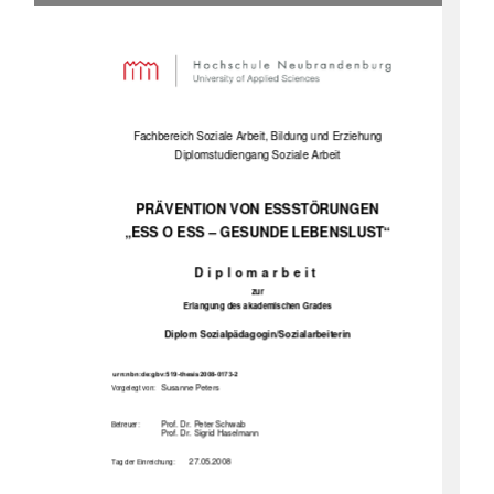
Fa
chbereich Soziale Arbeit, Bildung und Erziehung 
Diplomstudiengang Soziale Arbeit 
PRÄVENTION VON ESSSTÖRUNGEN 
„E
SS O ESS – GESUNDE LEBENSLUST“
D i p l o m a r b e i t  
zur 
Er
langung des akademischen Grades 
Diplom Sozialpädagogin/Sozialarbeiterin 
urn:nbn:de:gbv:519-thesis2008-0173-2
  Susanne Peters 
V
orgelegt von:
Prof. Dr. Peter Schwab 
Betreuer:
Prof. Dr. Sigrid Haselmann 
27.05.2008  
Tag der Einreichung: