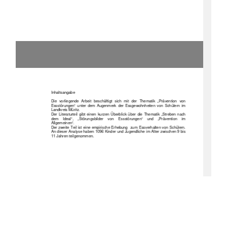
Inhaltsangabe 
Die  vorliegende  Arbeit  beschäftigt  sich  mit  der  Thematik  „Prävention  von 
Essstörungen“  unter  dem  Augenmerk  der  Essgewohnheiten  von  Schülern  im 
Landkreis Müritz. 
Der  Literaturteil  gibt  einen  kurzen  Überblick  über  die  Thematik  „Streben  nach 
dem    Ideal“,    „Störungsbilder    von    Essstörungen“    und    „Prävention    im 
Allgemeinen“.  
Der zweite Teil ist eine empirische Erhebung  zum Essverhalten von Schülern. 
An dieser Analyse haben 1096 Kinder und Jugendliche im Alter zwischen 9 bis 
11 Jahren teilgenommen. 