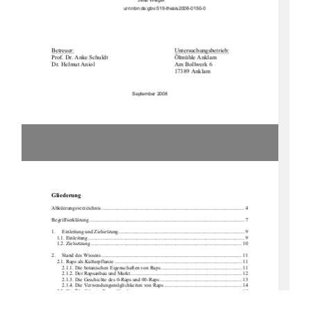
Jette Weigel 
urn:nbn:de:gbv:519-thesis2008-0150-0
Betreuer:
                                                                                Untersuchungsbetrieb:
Prof.          Dr.          Anke          Schuldt                                                  Ölmühle          Anklam          
Dr.          Helmut          Aniol                                                            Am          Bollwerk          6          
        17389 Anklam
September 2008
Gliederung 
Abkürzungsverzeichnis .........................................................................................................
..... 4
Begriffserklärung .............................................................................................................
.......... 7
1.     Einleitung     und     Zielsetzung     .................................................................................................
 9 
1.1. Einleitung ...............................................................................................................
......... 9 
1.2. Zielsetzung ..............................................................................................................
...... 10
2. 
Stand des Wissens ..........................................................................................................
.. 11 
2.1. Raps als Kulturpflanze .................................................................................................. 
11 
2.1.1. Die botanischen Eigenschaften von Raps .............................................................. 11 
2.1.2. Der Rapsanbau und Markt ...................................................................................... 12 
2.1.3. Die Geschichte des 0-Raps und 00-Raps ............................................................... 13 
2.1.4. Die Verwendungsmöglichkeiten von Raps ............................................................ 14 
2.2. Die Ölmühlen in Deutschland ....................................................................................... 15 
2.2.1. Verfahren zur Herstellung von Rapsöl ................................................................... 16 
2.2.2. Die Kaltpressung .................................................................................................... 17
2.2.3. Das Extraktionsverfahren ....................................................................................... 18 