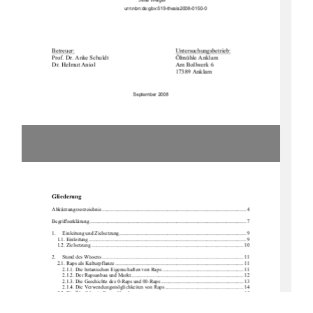
Jette Weigel 
urn:nbn:de:gbv:519-thesis2008-0150-0
Betreuer:
                                                                                Untersuchungsbetrieb:
Prof.          Dr.          Anke          Schuldt                                                  Ölmühle          Anklam          
Dr.          Helmut          Aniol                                                            Am          Bollwerk          6          
        17389 Anklam
September 2008
Gliederung 
Abkürzungsverzeichnis .........................................................................................................
..... 4
Begriffserklärung .............................................................................................................
.......... 7
1.     Einleitung     und     Zielsetzung     .................................................................................................
 9 
1.1. Einleitung ...............................................................................................................
......... 9 
1.2. Zielsetzung ..............................................................................................................
...... 10
2. 
Stand des Wissens ..........................................................................................................
.. 11 
2.1. Raps als Kulturpflanze .................................................................................................. 
11 
2.1.1. Die botanischen Eigenschaften von Raps .............................................................. 11 
2.1.2. Der Rapsanbau und Markt ...................................................................................... 12 
2.1.3. Die Geschichte des 0-Raps und 00-Raps ............................................................... 13 
2.1.4. Die Verwendungsmöglichkeiten von Raps ............................................................ 14 
2.2. Die Ölmühlen in Deutschland ....................................................................................... 15 
2.2.1. Verfahren zur Herstellung von Rapsöl ................................................................... 16 
2.2.2. Die Kaltpressung .................................................................................................... 17
2.2.3. Das Extraktionsverfahren ....................................................................................... 18 