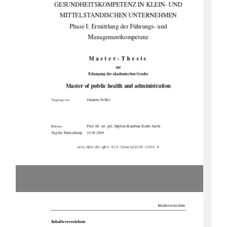
GESUNDHEITSKOMPETENZ IN KLEIN- UND 
MITTELSTÄNDISCHEN UNTERNEHMEN 
Phase I: Ermittlung der Führungs- und 
Managementkompetenz  
Master-Thesis 
zur 
Erlangung des akademischen Grades 
Master of public health and administration
                  Susanne                  Felkel                  
Vorgelegt von:
Prof. Dr. rer. pol. Diplom-Kauffrau Ilsabe Sachs 
Betreuer:
Tag der Einreichung:    19.06.2008
urn:nbn:de:gbv:519-thesis2008-0096-8
                                                                                                  Inhaltsverzeichnis 
Inhaltsverzeichnis  