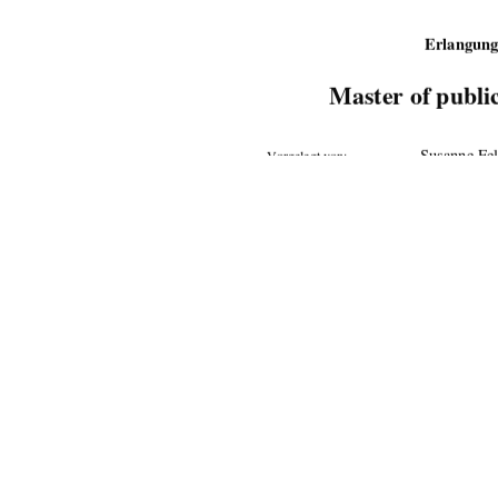
Erlangung
Master of publi
                  Susanne                
Vorgelegt von:
Prof. Dr. r
Betreuer:
Tag der Einreichung:    19.06.2008
urn:nbn:de:g