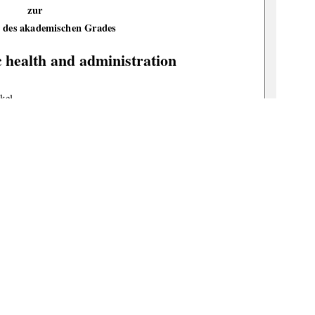
zur 
 des akademischen Grades 
c health and administration
  Felkel                  
er. pol. Diplom-Kauffrau Ilsabe Sachs 
bv:519-thesis2008-0096-8