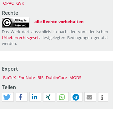
OPAC
GVK
Rechte
alle Rechte vorbehalten
Das Werk darf ausschließlich nach den vom deutschen
Urheberrechtsgesetz
festgelegten Bedingungen genutzt
werden.
Export
BibTeX
EndNote
RIS
DublinCore
MODS
Teilen
tweet
teilen
mitteilen
teilen
teilen
teilen
mail