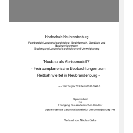
Hochschule Neubrandenburg 
Fachbereich Landschaftsarchitektu
r, Geoinformatik, Geodäsie und 
Bauingenieurwesen 
Studiengang Landschaftsarchit
ektur und Umweltplanung
 ́Neubau als Abrissmodell? ́ 
- Freiraumplanerische Beobachtungen zum 
Reitbahnviertel in Neubrandenburg -
: nbn:de:gbv:519-thesis2008-0042-0 
urn
Diplomarbeit 
zur 
Erlangung des akademischen Grades:
Diplom-Ingenieur Landschaftsarchitektur und Umweltplanung (FH) 
Verfasst von: Nikolas Galke 