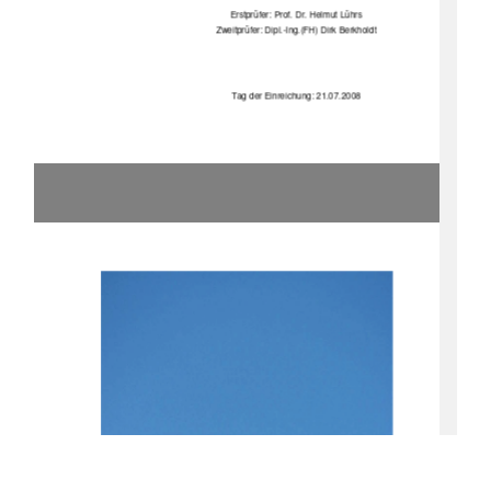
Erstprüfer: Prof. Dr. Helmut Lührs 
Zweitprüfer: Dipl.-Ing.(FH) Dirk Berkholdt 
Tag der Einreichung: 21.07.2008